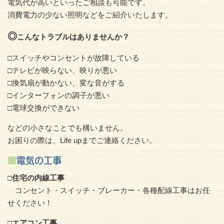
電気代が高いといったご相談も可能です。
消費電力の少ない照明などをご紹介いたします。
◎
こんなトラブルはありませんか？
□スイッチやコンセントが故障している
□テレビが映らない、映りが悪い
□換気扇が動かない、変な音がする
□インターフォンの調子が悪い
□電球交換ができない
などの小さなことでも構いません。
お困りの際は、Life upまでご連絡ください。
■
電気の工事
□住宅の内線工事
コンセント・スイッチ・ブレーカー・各種配線工事はお任
せください！
□エアコン工事